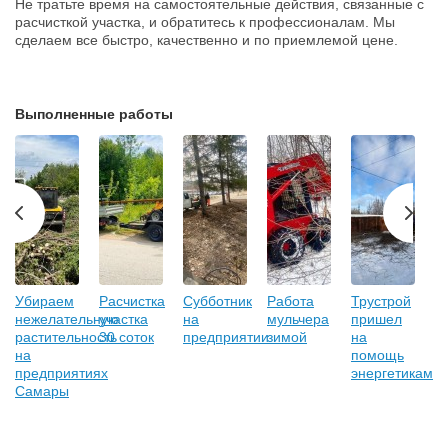
Не тратьте время на самостоятельные действия, связанные с 
расчисткой участка, и обратитесь к профессионалам. Мы 
сделаем все быстро, качественно и по приемлемой цене.
Выполненные работы
Убираем
Расчистка
Субботник
Работа
Трустрой
Р
нежелательную
участка
на
мульчера
пришел
в
растительность
30 соток
предприятии
зимой
на
п
на
помощь
предприятиях
энергетикам
Самары